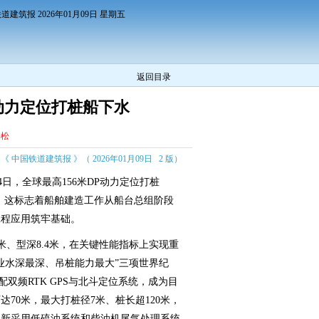
道建筑报 2026年01月09日 星期五
返回目录
P动力定位打桩船下水
松松
《 中国铁道建筑报 》（ 2026年01月09日 2 版）
日，全球最高156米DP动力定位打桩
水。这标志着船舶建造工作从船台总组阶段
工程应用筑牢基础。
.8米、型深8.4米，在关键性能指标上实现重
业水深最深、吊桩能力最大”三项世界纪
配双频RTK GPS与北斗定位系统，成为目
70米，最大打桩径7米、桩长超120米，
创新采用低硫油系统和柴油机尾气处理系统