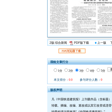
2版:综合新闻
PDF版下载
上一版
我给文章打分
1分
2分
3分
4分
5分
本文得分：
0.0
参与评分人数：
0
版权声明
凡《中国铁道建筑报》上刊载作品（含标题）
转载、摘编、改编、篡改或以其它改变或违背
转载的请注明来源“《中国铁道建筑报》”。