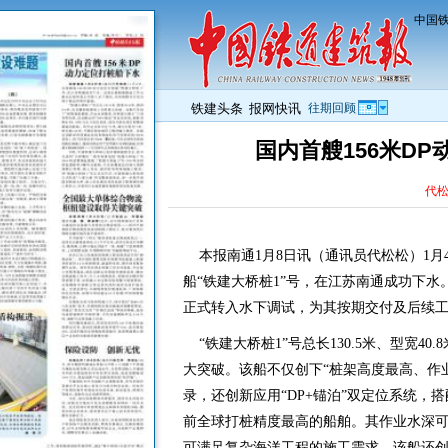
中国铁
铁建头条
报网快讯
往期回顾
国内首艘156米D
代
本报南通1月8日讯（通讯员代松松）1月4
船“铁建大桥桩1”号，在江苏南通成功下
正式转入水下调试，为其按期交付及后续
“铁建大桥桩1”号总长130.5米、型宽40
大突破。该船不仅创下“桩架高度最高、作
录，还创新应用“DP+锚泊”双定位系统，搭
前全球打桩精度最高的船舶。其作业水深可达
可满足复杂海洋工程的施工需求。该船还