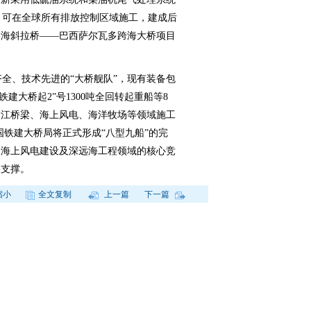
标准，可在全球所有排放控制区域施工，建成后
跨海斜拉桥——巴西萨尔瓦多跨海大桥项目
全、技术先进的“大桥舰队”，现有装备包
铁建大桥起2”号1300吨全回转起重船等8
跨江桥梁、海上风电、海洋牧场等领域施工
国铁建大桥局将正式形成“八型九船”的完
、海上风电建设及深远海工程领域的核心竞
备支撑。
缩小
全文复制
上一篇
下一篇