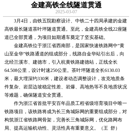
金建高铁全线隧道贯通
2025-03-07
3月4日，由铁五院勘察设计、中铁二十四局承建的金建
高铁最长隧道茶叶坪隧道贯通。至此，金建高铁全线22座隧
道已全部贯通，为项目如期通车奠定了坚实基础。
金建高铁位于浙江省西南部，是国家快速铁路网中“黄
山至金华”铁路通道的组成部分，线路自金华站引出后，向
北经兰溪市、建德市，引入杭黄铁路建德站，正线全长
64.508公里，设计时速250公里。茶叶坪隧道全长6130.03
米，最大埋深约330米，建设者动态调整设计，攻克地质条
件复杂、岩层边坡稳定性差、岩爆、高地热等不良地质状况
等难题，确保隧道安全贯通。
作为浙江省首批平安百年品质工程省级培育项目中唯一
铁路项目，该铁路将成为长三角城际网的重要组成部分，对
构筑浙江省铁路网骨架，完善长三角城际网，优化路网布
局、提高运输机动性、灵活性具有重要意义。（王 舒）