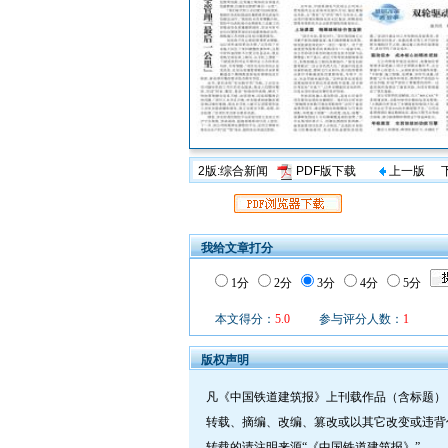
2版:综合新闻
PDF版下载
上一版
我给文章打分
1分
2分
3分
4分
5分
本文得分：
5.0
参与评分人数：
1
版权声明
凡《中国铁道建筑报》上刊载作品（含标题）
转载、摘编、改编、篡改或以其它改变或违背
转载的请注明来源“《中国铁道建筑报》”。