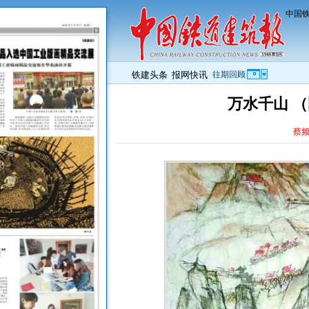
中国铁
铁建头条
报网快讯
往期回顾
万水千山 
蔡