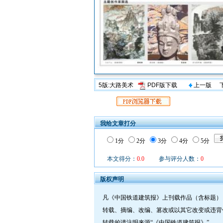
5版:大路美术
PDF版下载
上一版
我给文章打分
1分
2分
3分
4分
5分
本文得分：
0.0
参与评分人数：
0
版权声明
凡《中国铁道建筑报》上刊载作品（含标题）
转载、摘编、改编、篡改或以其它改变或违背
转载的请注明来源“《中国铁道建筑报》”。